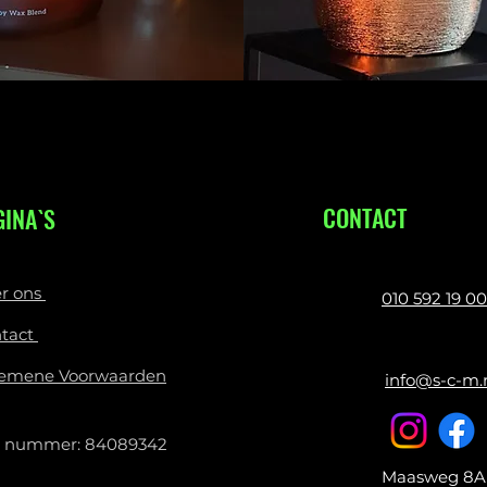
CONTACT
GINA`S
r ons
010 592 19 00
tact
emene Voorwaarden
info@s-c-m.
 nummer: 84089342
Maasweg 8A